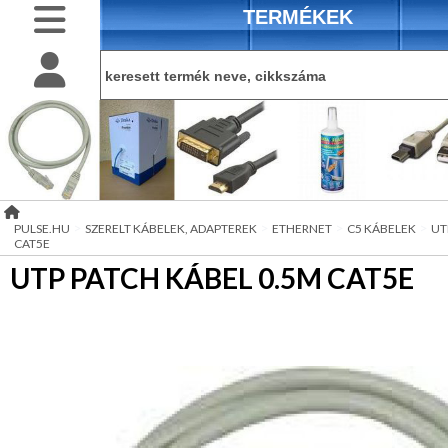
TERMÉKEK
BELÉPÉS
belépés
AKKUMULÁTOROK
termékek
regisztráció
CSATLAKOZÓK
akciós
információ
DRAKA
kiadványok
>
>
>
>
PULSE.HU
SZERELT KÁBELEK, ADAPTEREK
ETHERNET
C5 KÁBELEK
UT
KOAX
CAT5E
KÁBELEK
DRAKA
üzenetküldés
UTP PATCH KÁBEL 0.5M CAT5E
LAN
KÁBELEK
elérhetőség
DRAKA
OPTIKAI
KÁBEL
Hírek
DRAKA
STUDIÓKÁBEL
regisztráció
HÁLÓZATI
ELEMEK