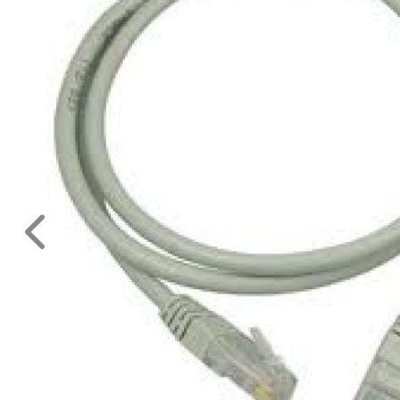
SZÁMÍTÁSTECHNIKAI
ESZKÖZÖK
SZERELT
KÁBELEK,
ADAPTEREK
ADAT
KÁBEL
ETHERNET
MONITOR
KÁBELEK,
ADAPTEREK
PS2
KÁBELEK
TÁPKÁBELEK
TÁPEGYSÉGEK,
ELOSZTÓK
TELEFON
KÁBELEK,