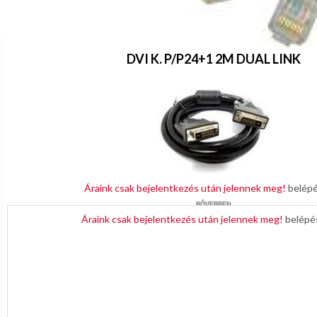
SZERELVÉNYE
UTP PATCH KÁBEL 0.5M CAT5E ETHERNET vásárlói az alábbi termék
TISZTÍTÓSZEREK
TÜZÁLLÓ,
DVI K. P/P24+1 2M DUAL LINK
BIZTONSÁGT.
KÁBELEK
USB
Áraink csak bejelentkezés után jelennek meg!
belép
BŐVEBBEN
Áraink csak bejelentkezés után jelennek meg!
belép