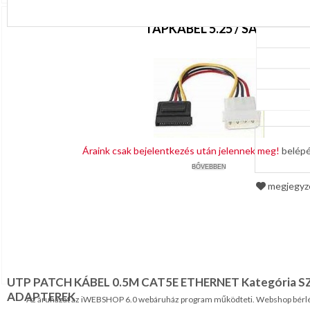
TÁPKÁBEL 5.25 / SATA
Áraink csak bejelentkezés után jelennek meg!
belép
BŐVEBBEN
megjegy
UTP PATCH KÁBEL 0.5M CAT5E ETHERNET Kategória S
ADAPTEREK
Az áruházat az iWEBSHOP 6.0 webáruház program működteti.
Webshop bérl