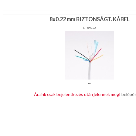
8x0.22 mm BIZTONSÁGT. KÁBEL
LII 8X0.22
...
Áraink csak bejelentkezés után jelennek meg!
belépé