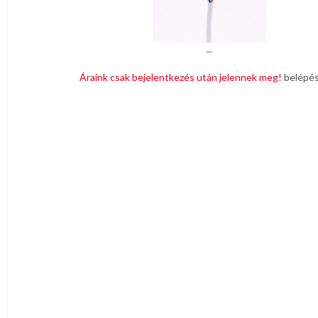
SZÁMÍTÁSTECHNIKAI
ESZKÖZÖK
SZERELT
...
KÁBELEK,
ADAPTEREK
Áraink csak bejelentkezés után jelennek meg!
belépé
TÁPEGYSÉGEK,
ELOSZTÓK
TELEFON
KÁBELEK,
SZERELVÉNYE
TISZTÍTÓSZEREK
TÜZÁLLÓ,
BIZTONSÁGT.
KÁBELEK
USB