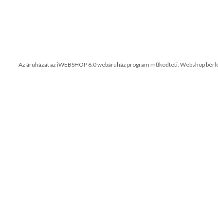
Az áruházat az iWEBSHOP 6.0 webáruház program működteti.
Webshop bérl