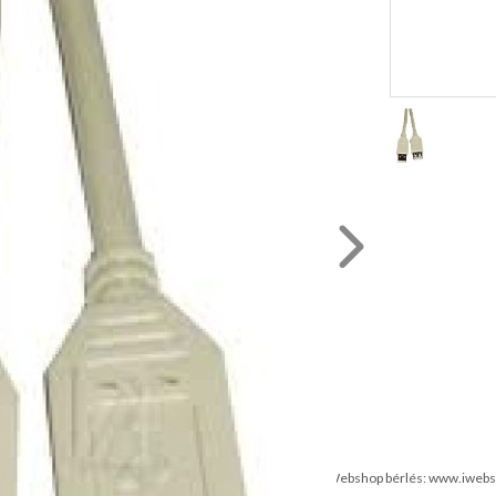
házat az iWEBSHOP 6.0 webáruház program működteti.
Webshop bérlés:
www.iwebs