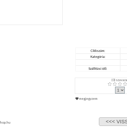
Cikkszám:
Kategória:
Szállítási idő:
(
0
) szavaza
megjegyzem
hop.hu