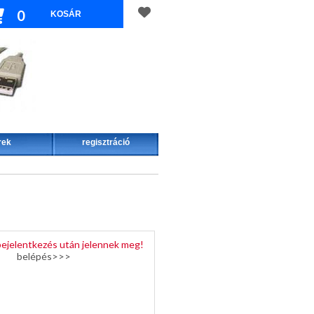
0
rek
regisztráció
bejelentkezés után jelennek meg!
belépés>>>