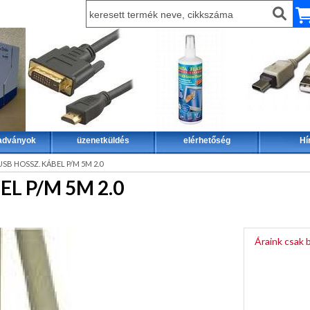
iadványok
üzenetküldés
elérhetőség
Hí
USB HOSSZ. KÁBEL P/M 5M 2.0
EL P/M 5M 2.0
Áraink csak 