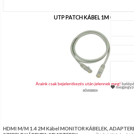
UTP PATCH KÁBEL 1M CAT5E
Áraink csak bejelentkezés után jelennek meg!
belép
megjegy
BŐVEBBEN
HDMI M/M 1.4 2M Kábel MONITOR KÁBELEK, ADAPTERE