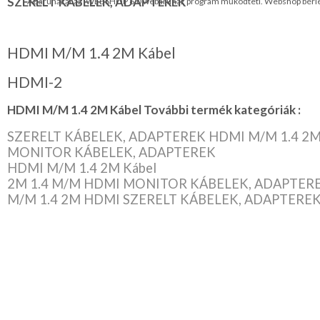
SZERELT KÁBELEK, ADAPTEREK
Az áruházat az iWEBSHOP 6.0 webáruház program működteti.
Webshop bérl
HDMI M/M 1.4 2M Kábel
HDMI-2
HDMI M/M 1.4 2M Kábel További termék kategóriák :
SZERELT KÁBELEK, ADAPTEREK HDMI M/M 1.4 2M
MONITOR KÁBELEK, ADAPTEREK
HDMI M/M 1.4 2M Kábel
2M 1.4 M/M HDMI MONITOR KÁBELEK, ADAPTER
M/M 1.4 2M HDMI SZERELT KÁBELEK, ADAPTERE