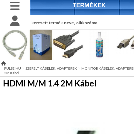
TERMÉKEK
BELÉPÉS
belépés
AKKUMULÁTOROK
termékek
regisztráció
CSATLAKOZÓK
akciós
információ
DRAKA
kiadványok
>
>
PULSE.HU
SZERELT KÁBELEK, ADAPTEREK
MONITOR KÁBELEK, ADAPTERE
KOAX
2M Kábel
KÁBELEK
DRAKA
üzenetküldés
HDMI M/M 1.4 2M Kábel
LAN
KÁBELEK
elérhetőség
DRAKA
OPTIKAI
KÁBEL
Hírek
DRAKA
STUDIÓKÁBEL
regisztráció
HÁLÓZATI
ELEMEK