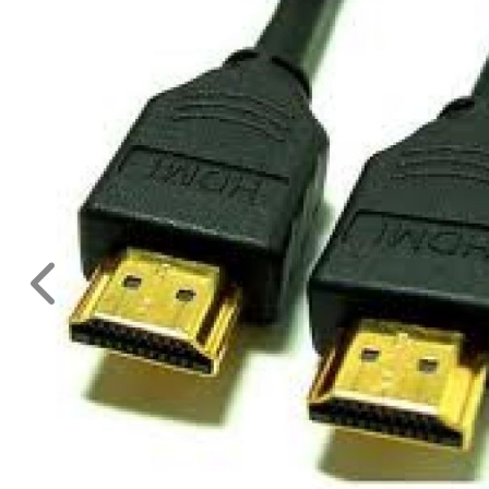
SZÁMÍTÁSTECHNIKAI
ESZKÖZÖK
SZERELT
KÁBELEK,
ADAPTEREK
ADAT
KÁBEL
ETHERNET
MONITOR
KÁBELEK,
ADAPTEREK
PS2
KÁBELEK
TÁPKÁBELEK
TÁPEGYSÉGEK,
ELOSZTÓK
TELEFON
KÁBELEK,