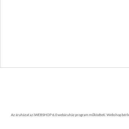
SZÁMÍTÁSTECHNIKAI
ESZKÖZÖK
SZERELT
KÁBELEK,
ADAPTEREK
TÁPEGYSÉGEK,
ELOSZTÓK
SZÜNETMENTES
TÁPEGYSÉGEK
TELEFON
KÁBELEK,
SZERELVÉNYE
TISZTÍTÓSZEREK
TÜZÁLLÓ,
BIZTONSÁGT.
KÁBELEK
USB
Az áruházat az iWEBSHOP 6.0 webáruház program működteti.
Webshop bérl